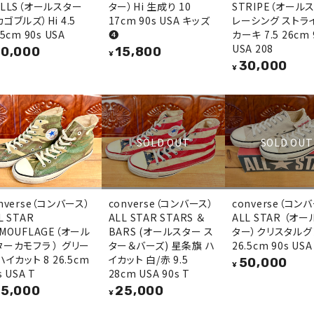
ULLS（オールスター
ター）Hi 生成り 10
STRIPE（オール
ゴブルズ）Hi 4.5
17cm 90s USA キッズ
レーシング ストラ
.5cm 90s USA
❹
カーキ 7.5 26cm 
USA 208
0,000
15,800
¥
30,000
¥
SOLD OUT
SOLD OUT
nverse（コンバース）
converse（コンバース）
converse（コン
L STAR
ALL STAR STARS ＆
ALL STAR （オ
MOUFLAGE（オール
BARS (オールスター ス
ター）クリスタルグ
ターカモフラ ） グリー
ター＆バーズ) 星条旗 ハ
26.5cm 90s USA
ハイカット 8 26.5cm
イカット 白/赤 9.5
50,000
¥
s USA T
28cm USA 90s T
5,000
25,000
¥