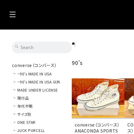
90's
90's
converse（コンバース）
~90's MADE IN USA
~90's MADE IN USA 以外
MADE UNDER LICENSE
現行品
年代不明
サイズ別
ONE STAR
converse（コンバース）
C
JUCK PURCELL
ANACONDA SPORTS
ス）