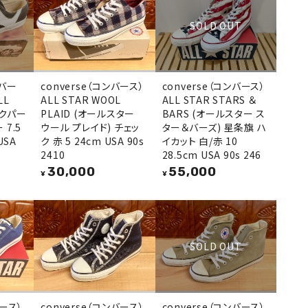
SOLD OUT
ンバー
converse（コンバース）
converse（コンバース）
LL
ALL STAR WOOL
ALL STAR STARS ＆
ックパー
PLAID (オールスター
BARS (オールスター ス
 7.5
ウール プレイド) チェッ
ター＆バーズ) 星条旗 ハ
USA
ク 赤 5 24cm USA 90s
イカット 白/赤 10
2410
28.5cm USA 90s 246
30,000
55,000
¥
¥
SOLD OUT
バース）
converse（コンバース）
converse（コンバース）