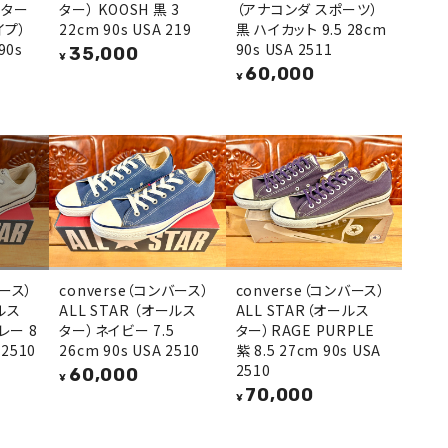
スター
ター） KOOSH 黒 3
（アナコンダ スポーツ）
イプ）
22cm 90s USA 219
黒 ハイカット 9.5 28cm
90s
90s USA 2511
35,000
¥
60,000
¥
バース）
converse（コンバース）
converse（コンバース）
ールス
ALL STAR （オールス
ALL STAR（オールス
レー 8
ター）ネイビー 7.5
ター）RAGE PURPLE
 2510
26cm 90s USA 2510
紫 8.5 27cm 90s USA
2510
60,000
¥
70,000
¥