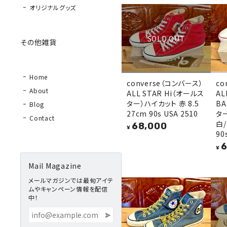
オリジナルグッズ
SOLD OUT
その他雑貨
Home
converse（コンバース）
co
About
ALL STAR Hi（オールス
AL
ター）ハイカット 赤 8.5
BA
Blog
27cm 90s USA 2510
タ
Contact
白/
68,000
¥
90
6
¥
Mail Magazine
メールマガジンでは最旬アイテ
ムやキャンペーン情報を配信
中！