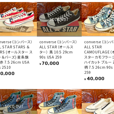
SOLD OUT
nverse（コンバース）
converse（コンバース）
converse（コン
L STAR STARS ＆
ALL STAR（オールス
ALL STAR
RS (オールスター ス
ター） 黒 10.5 29cm
CAMOUFLAGE
ー＆バーズ) 星条旗
90s USA 259
スターカモフラージ
赤 7.5 26cm USA
ハイカット ブルー
70,000
¥
s 2510
柄 7.5 26cm 90s
259
0,000
40,000
¥
SOLD OUT