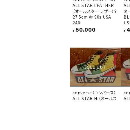
ALL STAR LEATHER
AL
（オールスター レザー）9
ター
27.5cm 赤 90s USA
BL
246
US
50,000
4
¥
¥
SOLD OUT
converse（コンバース）
co
ALL STAR Hi（オールス
AL
ター）ラスターカラー 緑/
ター
黄/赤/黒 8.5 27cm 90s
5 
USA 247
4
¥
48,000
¥