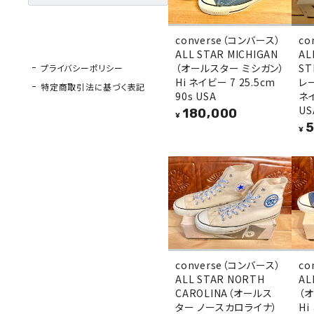
converse（コンバース）
co
ALL STAR MICHIGAN
AL
（オールスター ミシガン）
S
プライバシーポリシー
Hi ネイビー 7 25.5cm
レ
特定商取引法に基づく表記
90s USA
ネイ
US
180,000
¥
5
¥
converse（コンバース）
co
ALL STAR NORTH
AL
CAROLINA（オールス
（
ター ノースカロライナ）
Hi