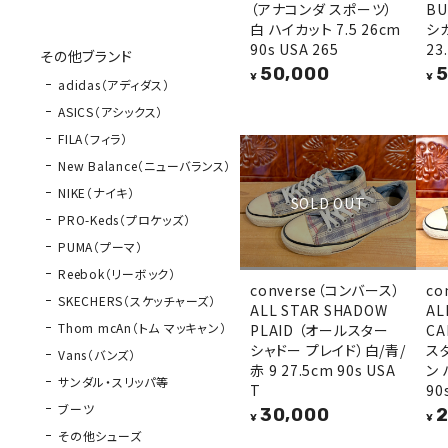
（アナコンダ スポーツ）
B
白 ハイカット 7.5 26cm
シカ
90s USA 265
23
その他ブランド
50,000
5
¥
¥
adidas（アディダス）
ASICS（アシックス）
FILA（フィラ）
New Balance（ニューバランス）
NIKE（ナイキ）
SOLD OUT
PRO-Keds（プロケッズ）
PUMA（プーマ）
Reebok（リーボック）
converse（コンバース）
co
SKECHERS（スケッチャーズ）
ALL STAR SHADOW
AL
Thom mcAn（トム マッキャン）
PLAID （オールスター
CA
シャドー プレイド）白/青/
ス
Vans（バンズ）
赤 9 27.5cm 90s USA
ン 
サンダル・スリッパ等
T
90
ブーツ
30,000
2
¥
¥
その他シューズ