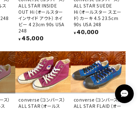
ールス
ALL STAR INSIDE
ALL STAR SUEDE
OUT Hi（オールスター
Hi（オールスター スエー
 248
インサイド アウト）ネイ
ド）カーキ 4.5 23.5cm
ビー 4 23cm 90s USA
90s USA 248
248
40,000
¥
45,000
¥
バース）
converse（コンバース）
converse（コンバース）
ルス
ALL STAR（オールス
ALL STAR FLAID（オー
.5
ター）Hi パープル 4
ルスター フレイド）5.5
 246
23cm 90s USA 245
24.5cm 青/黒 90s USA
245
35,000
¥
23,000
¥