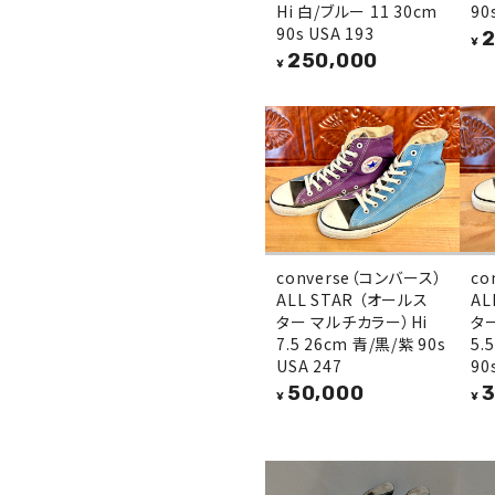
Hi 白/ブルー 11 30cm
90
90s USA 193
2
¥
250,000
¥
converse（コンバース）
co
ALL STAR （オールス
AL
ター マルチカラー）Hi
タ
7.5 26cm 青/黒/紫 90s
5.
USA 247
90
50,000
3
¥
¥