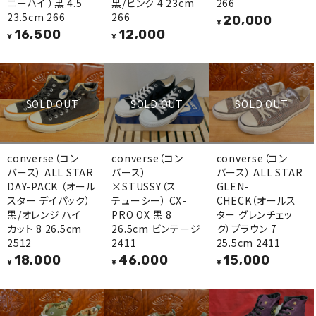
ニーハイ ）黒 4.5
黒/ピンク 4 23cm
266
23.5cm 266
266
20,000
¥
16,500
12,000
¥
¥
SOLD OUT
SOLD OUT
SOLD OUT
converse（コン
converse（コン
converse（コン
バース） ALL STAR
バース）
バース） ALL STAR
DAY-PACK （オール
×STUSSY（ス
GLEN-
スター デイパック）
テューシー） CX-
CHECK（オールス
黒/オレンジ ハイ
PRO OX 黒 8
ター グレンチェッ
カット 8 26.5cm
26.5cm ビンテージ
ク）ブラウン 7
2512
2411
25.5cm 2411
18,000
46,000
15,000
¥
¥
¥