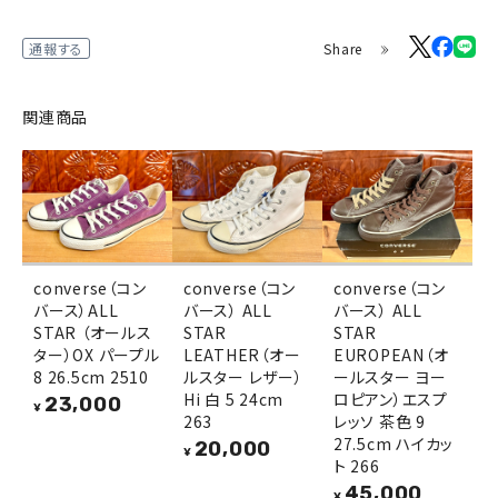
Share
通報する
関連商品
converse（コン
converse（コン
converse（コン
バース）ALL
バース） ALL
バース） ALL
STAR （オールス
STAR
STAR
ター）OX パープル
LEATHER（オー
EUROPEAN（オ
8 26.5cm 2510
ルスター レザー）
ールスター ヨー
Hi 白 5 24cm
ロピアン）エスプ
23,000
¥
263
レッソ 茶色 9
27.5cm ハイカッ
20,000
¥
ト 266
45,000
¥