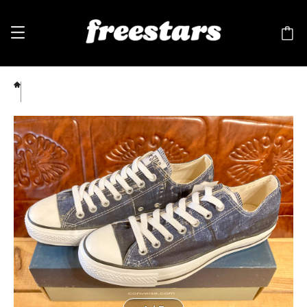
converse（コンバース） ALL STAR PRINT DENIM（オールスター プリントデニム）8.5
27cm ブルー 255