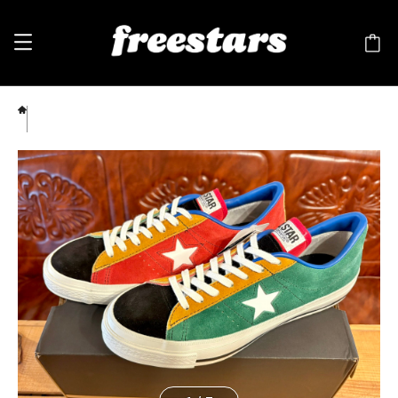
converse（コンバース） ONE STAR CC SUEDE（ワンスター スエード）マルチ 赤/緑/黄
色 8.5 27cm 257