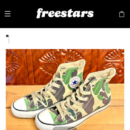
converse（コンバース） ALL STAR （オールスター）83カモ スエード ハイカット 3.5
22.5cm コンバース100周年記念モデル 2510