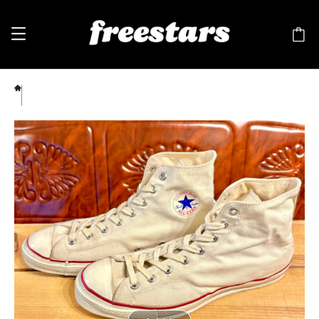
converse（コンバース）ALL STAR Hi（オールスター ハイカット）生成り 12 30.5cm チ
ャックテイラー USA 60s 三ツ星 2510