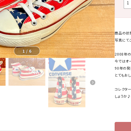
商品の状
写真にて
1
/
6
2008年
今ではオ
90年の
とてもお
コレクタ
しょうか♪