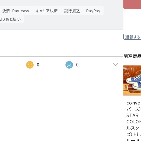
決済・Pay-easy
キャリア決済
銀行振込
PayPay
ayIDあと払い
通報する
関連商
2
0
0
conv
バース）
STAR
COLO
ルスタ
ズ）Hi
ルー 9.