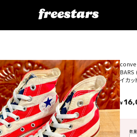
S ＆ BARS (オールスター スター＆バーズ) 星条旗 ハイカット 白/赤 4.5 23.5cm 2512
conv
BAR
イカット 
16
¥
数