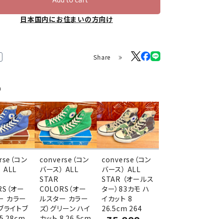
日本国内にお住まいの方向け
Share
品
erse（コン
converse（コン
converse（コン
 ALL
バース） ALL
バース） ALL
STAR
STAR （オールス
RS（オー
COLORS（オー
ター）83カモ ハ
ー カラー
ルスター カラー
イカット 8
 ブライトブ
ズ）グリーン ハイ
26.5cm 264
5 28cm
カット 8 26.5cm