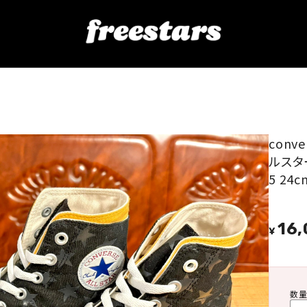
S（オールスター ダブル ビッグスター ） Hi 黒/イエロー 5 24cm 2512
conv
ルスター
5 24c
16
¥
数