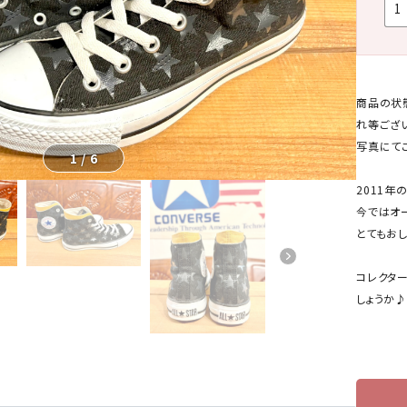
商品の状
れ等ござ
写真にて
1
/
6
2011年
今ではオ
とてもお
コレクタ
しょうか♪