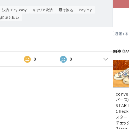
決済・Pay-easy
キャリア決済
銀行振込
PayPay
ayIDあと払い
通報する
関連商
2
0
0
conv
バース）
STAR 
Chec
スター
チェック
27cm 