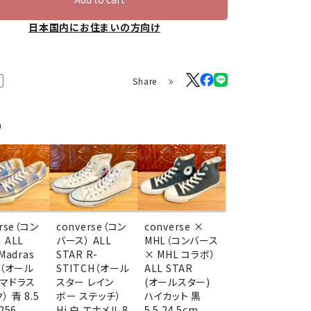
日本国内にお住まいの方向け
Share
品
erse（コン
converse（コン
converse ×
 ALL
バース） ALL
MHL（コンバース
Madras
STAR R-
× MHL コラボ）
k（オール
STITCH（オール
ALL STAR
 マドラス
スター レイン
(オールスター)
） 青 8.5
ボー ステッチ）
ハイカット 黒
256
Hi 白 エナメル 8
5.5 24.5cm