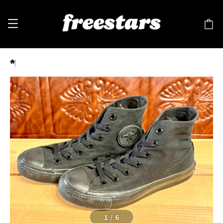
converse（コンバース） ALL STAR（オールスター）Hi 黒 5 24cm
1
/
6