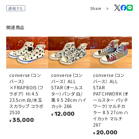
Share
通報する
関連商品
converse（コン
converse（コン
converse（コン
バース)
バース） ALL
バース） ALL
×FRAPBOIS（フ
STAR（オールス
STAR
ラボア） Hi 4.5
ター）パンダ 白/
PATCHWORK（オ
23.5cm 白/水玉
黒 9.5 28cm ハイ
ールスター パッチ
スカラップ コラボ
カット 266
ワーク）マルチカ
2510
ラー 8.5 27cm ハ
12,000
¥
イカット マルチ
35,000
¥
267
20,000
¥