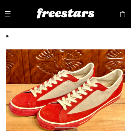
converse（コンバース） COACH SUEDE（コーチ スエード）赤/グレー 11.5 30cm
70s