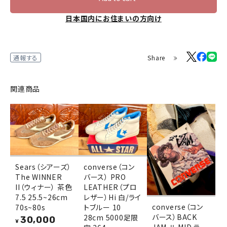
日本国内にお住まいの方向け
Share
通報する
関連商品
Sears（シアーズ）
converse（コン
The WINNER
バース） PRO
II（ウィナー） 茶色
LEATHER（プロ
7.5 25.5~26cm
レザー）Hi 白/ライ
converse（コン
70s~80s
トブルー 10
バース）BACK
28cm 5000足限
30,000
¥
JAM Ⅱ MID ラ