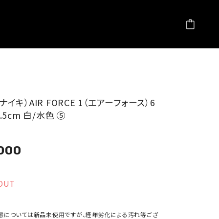
（ナイキ）AIR FORCE 1（エアーフォース）6
23.5cm 白/水色 ⑤
000
OUT
態については新品未使用ですが、経年劣化による汚れ等ござ