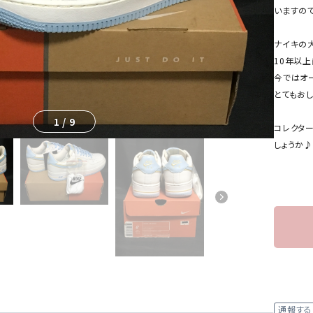
いますの
ナイキの
10年以
今ではオ
とてもお
1
/
9
コレクタ
しょうか♪
通報する