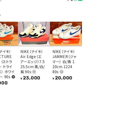
品
（ナイキ）
NIKE（ナイキ）
NIKE（ナイキ）
CTURE
Air Edge（エ
JAMMER（ジャ
X （ストラ
アーエッジ）7.5
マー） 白/青 1
ー トライ
25.5cm 黒/白/
20cm 1224
ス） ホワイ
紫 90s ⑪
80s ⑫
ー 90s ❿
23,000
20,000
¥
¥
000