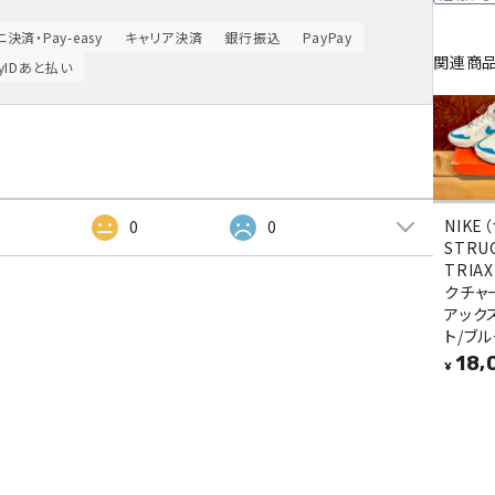
決済・Pay-easy
キャリア決済
銀行振込
PayPay
関連商
ayIDあと払い
NIKE
2
0
0
STRU
TRIA
クチャ
アック
ト/ブル
18,
¥