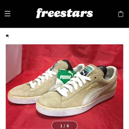
PUMA（プーマ） SUEDE（スエード）7 1/2 25.5cm 茶色/白 90s ⑥
1
/
6