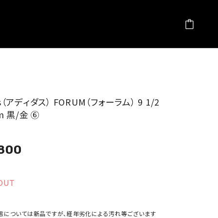
as（アディダス） FORUM（フォーラム） 9 1/2
cm 黒/金 ⑥
,800
OUT
態については新品ですが、経年劣化による汚れ等ございます