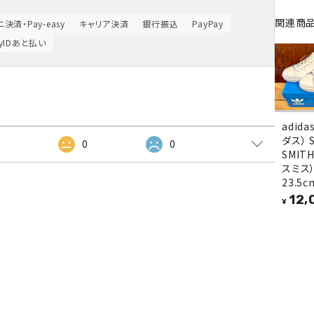
関連商
決済・Pay-easy
キャリア決済
銀行振込
PayPay
ayIDあと払い
adid
ダス） 
2
0
0
SMIT
スミス） 
23.5c
12,
¥