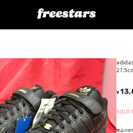
 1/2 27.5cm 黒/金 ⑥
adid
27.5
13
¥
SOLD 
商品の状