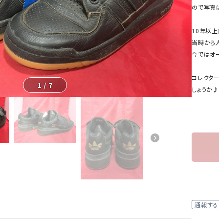
ので写真
10年以
当時から
今ではオ
コレクタ
1
/
7
しょうか♪
通報する