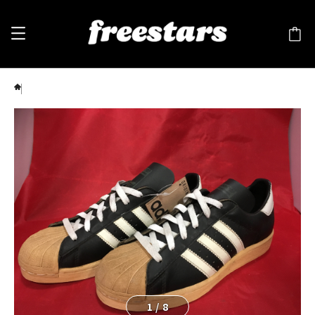
adidas（アディダス） SUPER STAR（スーパースター）6 24cm 黒/白 ⑥
1
/
8