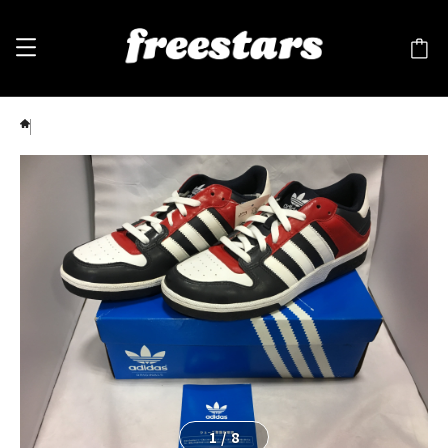
adidas（アディダス） INSTINCT Ⅱ（インスティンクト）10 28cm 黒/白/赤 ⑦
1
/
8