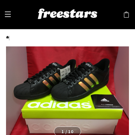
adidas（アディダス） tribute deluxe（トリビュート デラックス） ブラック/メタル ⑦
1
/
10