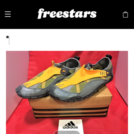
adidas（アディダス） WATER MOC Ⅶ（ウォーター モック）28.5cm 緑/オレンジ/グレ
ー ⑧