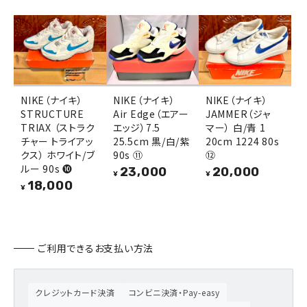
NIKE（ナイキ）
NIKE（ナイキ）
NIKE（ナイキ）
STRUCTURE
Air Edge（エアー
JAMMER（ジャ
TRIAX （ストラク
エッジ）7.5
マー） 白/青 1
チャー トライアッ
25.5cm 黒/白/紫
20cm 1224 80s
クス） ホワイト/ブ
90s ⑪
⑫
ルー 90s ❿
23,000
20,000
¥
¥
18,000
¥
ご利用できるお支払い方法
クレジットカード決済
コンビニ決済・Pay-easy