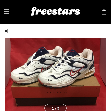
NIKE（ナイキ） AIR IMARA（エア イマラ）6.5 23.5cm 白/ネイビー 90s ⑩
1
/
9