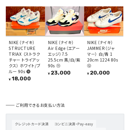
NIKE（ナイキ）
NIKE（ナイキ）
NIKE（ナイキ）
STRUCTURE
Air Edge（エアー
JAMMER（ジャ
TRIAX （ストラク
エッジ）7.5
マー） 白/青 1
チャー トライアッ
25.5cm 黒/白/紫
20cm 1224 80s
クス） ホワイト/ブ
90s ⑪
⑫
ルー 90s ❿
23,000
20,000
¥
¥
18,000
¥
ご利用できるお支払い方法
クレジットカード決済
コンビニ決済・Pay-easy