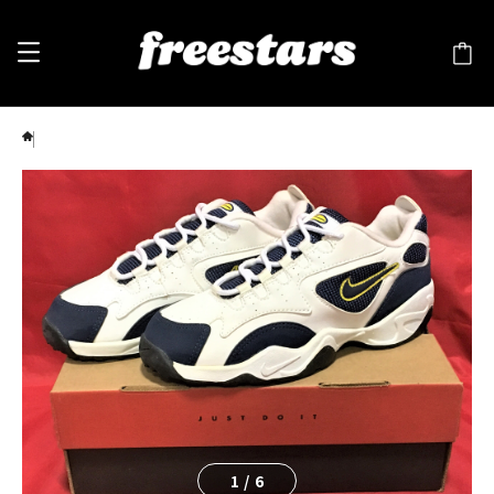
NIKE（ナイキ）HASTE PLUS（ヘイスト プラス） 白/紺 153757 142 90s ❻
1
/
6