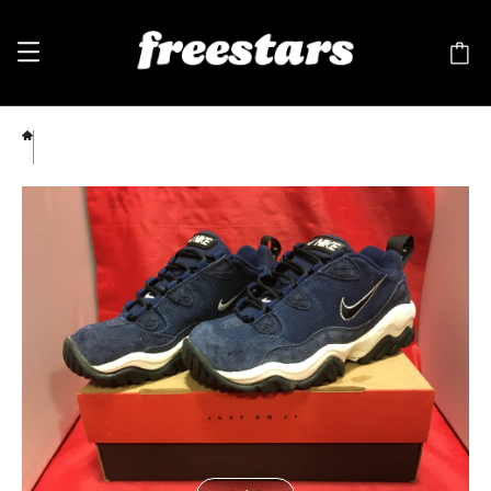
NIKE（ナイキ）AIR TURF SHARK Ⅱ（エア タフ シャーク）7 25cm 178066 401 白/
黒/紺 ⑫