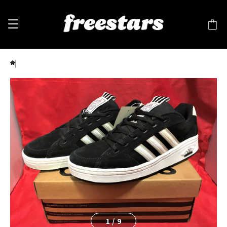
adidas（アディダス）BETA K（ベータ） 黒/白 034022 90s ❶
1
/
9