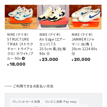
NIKE（ナイキ）
NIKE（ナイキ）
NIKE（ナイキ）
STRUCTURE
Air Edge（エアー
JAMMER（ジャ
TRIAX （ストラク
エッジ）7.5
マー） 白/青 1
チャー トライアッ
25.5cm 黒/白/紫
20cm 1224 80s
クス） ホワイト/ブ
90s ⑪
⑫
ルー 90s ❿
23,000
20,000
¥
¥
18,000
¥
ご利用できるお支払い方法
クレジットカード決済
コンビニ決済・Pay-easy