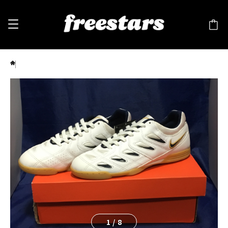
NIKE（ナイキ）BAQUE（ベッキ）白/紺/金 ❷
1
/
8