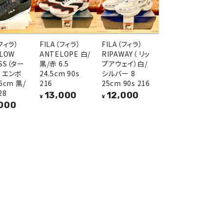
（フィラ）
FILA（フィラ）
FILA（フィラ）
 LOW
ANTELOPE 白/
RIPAWAY（ リッ
SS（ター
黒/赤 6.5
プアウェイ）白/
 エンボ
24.5cm 90s
シルバー 8
6cm 黒/
216
25cm 90s 216
28
13,000
12,000
¥
¥
000