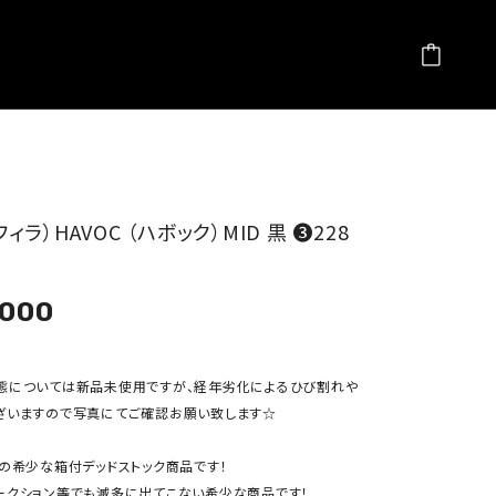
（フィラ）HAVOC （ハボック）MID 黒 ❸228
,000
態については新品未使用ですが、経年劣化によるひび割れや
ざいますので写真にてご確認お願い致します☆
製の希少な箱付デッドストック商品です！
ークション等でも滅多に出てこない希少な商品です！