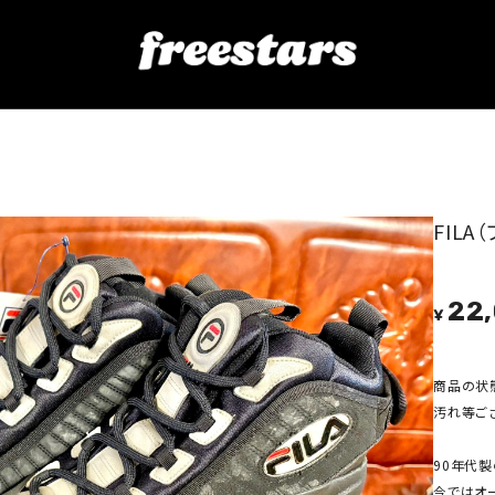
❸228
FILA
22
¥
商品の状
汚れ等ご
90年代
今ではオ