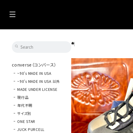
FILA（フィラ）HAVOC （ハボック）MID 黒 
converse（コンバース）
~90's MADE IN USA
~90's MADE IN USA 以外
MADE UNDER LICENSE
現行品
年代不明
サイズ別
ONE STAR
JUCK PURCELL