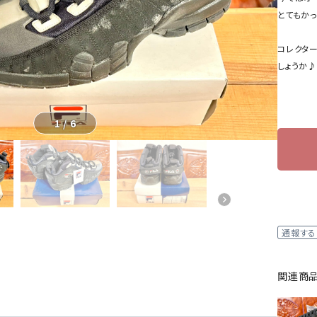
とてもか
コレクタ
しょうか♪
1
/
6
通報する
関連商