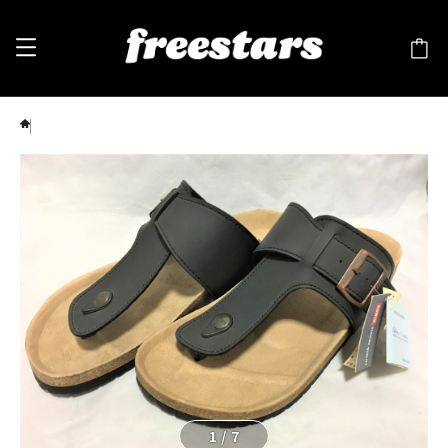
EDWIN（エドウィン）EW9123 サンダル 28cm ❹
1
/
7