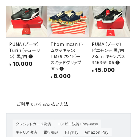
PUMA（プーマ）
Thom mcan（ト
PUMA（プーマ）
Turin（チューリ
ムマッキャン）
ピエモンテ 黒/白
ン） 黒/白 ❹
TM79 ネイビー
28cm キャンバス
スキッドグリップ
346369 06 ❹
10,000
¥
90s ❹
15,000
¥
8,000
¥
ご利用できるお支払い方法
クレジットカード決済
コンビニ決済・Pay-easy
キャリア決済
銀行振込
PayPay
Amazon Pay