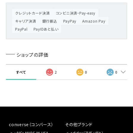
クレジットカード決済
コンビニ決済・Pay-easy
キャリア決済
銀行振込
PayPay
Amazon Pay
PayPal
PayIDあと払い
ショップの評価
すべて
2
0
0
converse（コンバース）
その他ブランド
~90's MADE IN USA
adidas（アディダス）