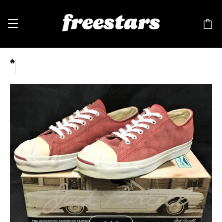
CONVERSE（コンバース）JACK PURCELL SUEDE（ジャックパーセル スエード）赤 7.5
26cm ❻