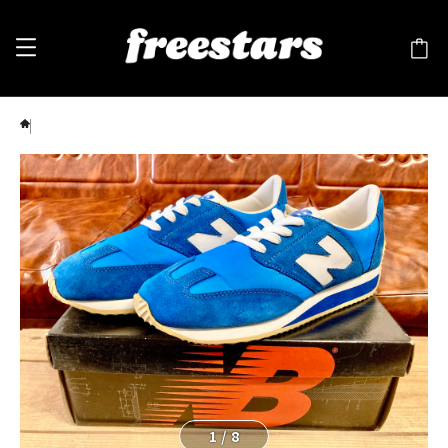
New Balance（ニューバランス）CM320 ROYAL BLUE D 青/白 ⓫ 216
1
/
8