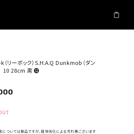
ok（リーボック）S.H.A.Q Dunkmob（ダン
 10 28cm 黒 ⓬
000
OUT
態については新品ですが、経年劣化による汚れ等ございます