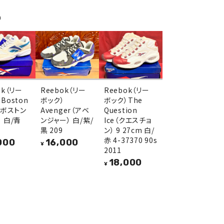
品
ok（リー
Reebok（リー
Reebok（リー
Boston
ボック）
ボック）The
（ボストン
Avenger（アベ
Question
 白/青
ンジャー） 白/紫/
Ice（クエスチョ
黒 209
ン） 9 27cm 白/
赤 4-37370 90s
000
16,000
¥
2011
18,000
¥