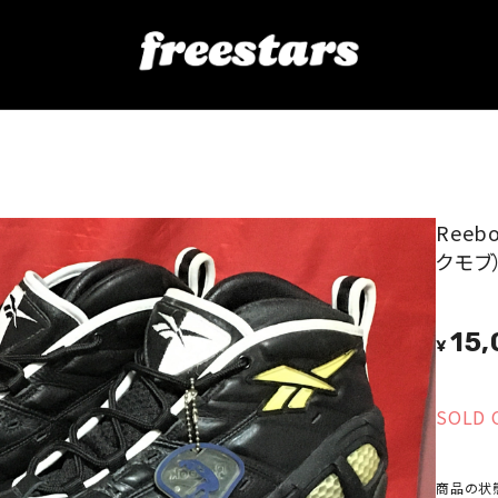
（ダンクモブ） 10 28cm 黒 ⓬
Reeb
クモブ）
15,
¥
SOLD 
商品の状