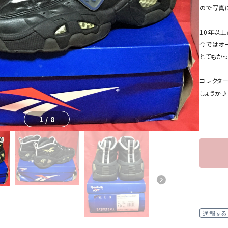
ので写真
10年以
今ではオ
とてもかっ
コレクタ
しょうか♪
1
/
8
通報する