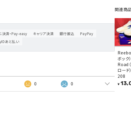
関連商
決済・Pay-easy
キャリア決済
銀行振込
PayPay
ayIDあと払い
Reeb
ボック）
Road
ロード）
208
13,
2
0
0
¥