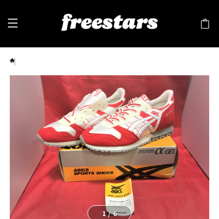
ASICS（アシックス）TJG458 123 エクセター α 26.5cm 白/赤 ⑧
1
/
6