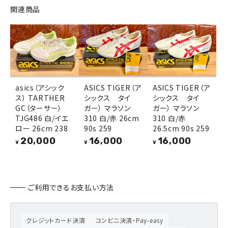
関連商品
asics（アシック
ASICS TIGER（ア
ASICS TIGER（ア
ス） TARTHER
シックス タイ
シックス タイ
GC（ターサー）
ガー） マラソン
ガー） マラソン
TJG486 白/イエ
310 白/赤 26cm
310 白/赤
ロー 26cm 238
90s 259
26.5cm 90s 259
20,000
16,000
16,000
¥
¥
¥
ご利用できるお支払い方法
クレジットカード決済
コンビニ決済・Pay-easy