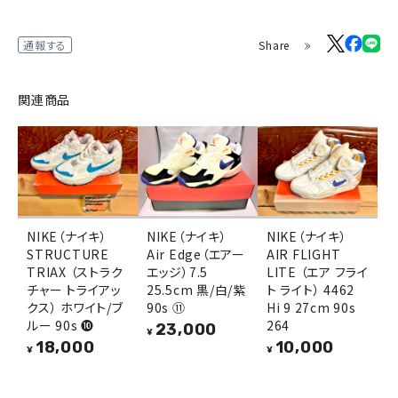
Share
通報する
関連商品
NIKE（ナイキ）
NIKE（ナイキ）
NIKE（ナイキ）
STRUCTURE
Air Edge（エアー
AIR FLIGHT
TRIAX （ストラク
エッジ）7.5
LITE （エア フライ
チャー トライアッ
25.5cm 黒/白/紫
ト ライト） 4462
クス） ホワイト/ブ
90s ⑪
Hi 9 27cm 90s
ルー 90s ❿
264
23,000
¥
18,000
10,000
¥
¥