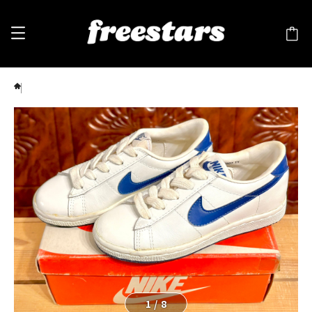
NIKE（ナイキ）JAMMER（ジャマー） 白/青 1 20cm 1224 80s ⑫
1
/
8