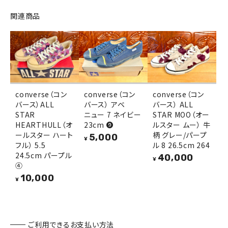
関連商品
converse（コン
converse（コン
converse（コン
バース）ALL
バース） アベ
バース） ALL
STAR
ニュー 7 ネイビー
STAR MOO（オー
HEARTHULL（オ
23cm ❾
ルスター ムー） 牛
ールスター ハート
柄 グレー/パープ
5,000
¥
フル） 5.5
ル 8 26.5cm 264
24.5cm パープル
40,000
¥
④
10,000
¥
ご利用できるお支払い方法