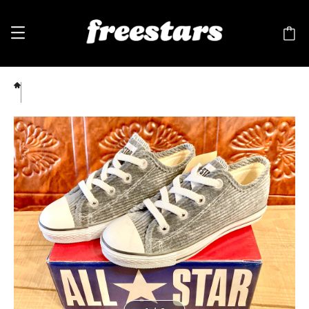
converse（コンバース） ALL STAR CHILD（オールスター チャイルド） コーデュロイ グ
レー 13 20cm 219