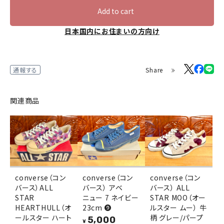
Add to cart
日本国内にお住まいの方向け
Share
通報する
関連商品
converse（コン
converse（コン
converse（コン
バース）ALL
バース） アベ
バース） ALL
STAR
ニュー 7 ネイビー
STAR MOO（オー
HEARTHULL（オ
23cm ❾
ルスター ムー） 牛
ールスター ハート
柄 グレー/パープ
5,000
¥