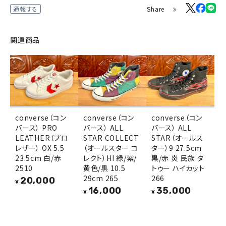
Share
通報する
関連商品
converse（コン
converse（コン
converse（コン
バース） PRO
バース） ALL
バース） ALL
LEATHER（プロ
STAR COLLECT
STAR（オールス
レザー） OX 5.5
（オールスター コ
ター）9 27.5cm
23.5cm 白/赤
レクト）HI 緑/紫/
黒/赤 炎 民族 タ
2510
黄色/黒 10.5
トゥー ハイカット
29cm 265
266
20,000
¥
16,000
35,000
¥
¥