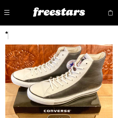
CONVERSE（コンバース） ALL STAR JOE（オールスター あしたのジョー） 8 26.5cm
白/黒 237