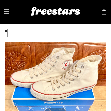
CONVERSE（コンバース） ALL STAR ATHLETIC-C COACH（オールスター アスレチッ
ク コーチ）HI 白 8 26.5cm コンバース100周年記念モデル 239