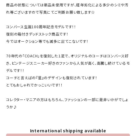
商品の状態については新品未使用ですが、経年劣化による多少のシミや汚
れ等ございますので写真にてご判断お願い致します☆
コンバース生誕100周年記念モデルです！！
復刻の箱付きデッドストック商品です！
今ではオークション等でも滅多に出てこないです！
70年代の「COACH」を復刻した１足で、オリジナルのコーチはコンバース好
き、ビンテージスニーカー好きのファンから人気が高く、高騰し続けているモ
デルです！！
コーチと言えばの『星』のデザインも復刻されています！
とてもおしゃれでかっこいいです！！
コレクター・マニアの方はもちろん、ファッションの一部に是非いかがでしょ
うか♪
International shipping available