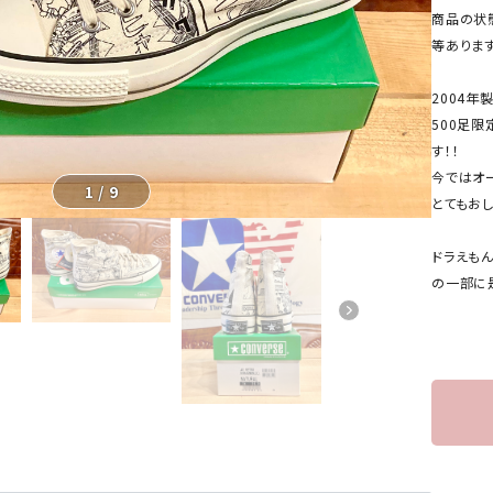
商品の状
等ありま
2004年
500足
す！！
今ではオ
1
/
9
とてもお
ドラえもん
の一部に