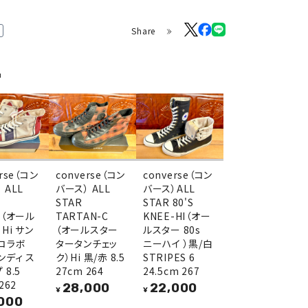
Share
品
erse（コン
converse（コン
converse（コン
 ALL
バース） ALL
バース）ALL
STAR
STAR 80'S
S（オール
TARTAN-C
KNEE-HI（オー
Hi サン
（オールスター
ルスター 80s
 コラボ
タータンチェッ
ニーハイ ）黒/白
ンディ ス
ク）Hi 黒/赤 8.5
STRIPES 6
 8.5
27cm 264
24.5cm 267
262
28,000
22,000
¥
¥
000