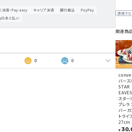
決済・Pay-easy
キャリア決済
銀行振込
PayPay
通報する
ayIDあと払い
関連商
2
0
0
conv
バース）
STAR
EAVE
スター）
ブレラ
バーガ
トライプ
27cm 
30,
¥