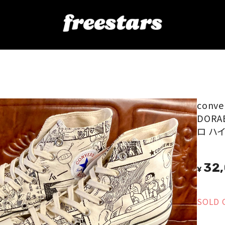
ORAEMON（オールスター ドラえもん）モノクロ ハイカット 7.5 26cm 500足限定 239
conv
DOR
ロ ハイ
32
¥
SOLD 