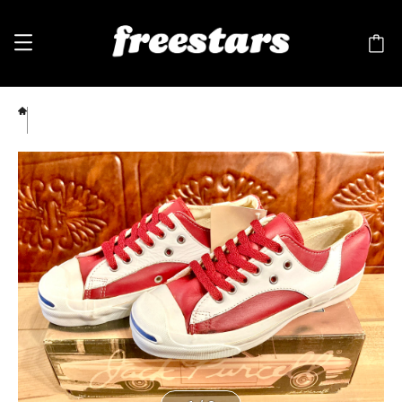
CONVERSE（コンバース）JACK PURCELL LEATHER（ジャックパーセル レザー） ラリ
ー 4.5 23cm 赤/白 90s USA 90s 239