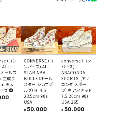
品
erse（コン
CONVERSE（コ
converse（コン
 ALL
ンバース）ALL
バース）
（オールス
STAR NBA
ANACONDA
i 生成り
BULLS（オール
SPORTS （アナ
cm 90s
スター シカゴブ
コンダ スポー
キッズ ❹
ルズ）Hi 4.5
ツ）白 ハイカット
23.5cm 90s
7.5 26cm 90s
800
USA
USA 265
50,000
50,000
¥
¥