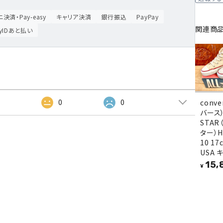
決済・Pay-easy
キャリア決済
銀行振込
PayPay
関連商
ayIDあと払い
2
0
0
conv
バース）
STAR
ター）H
10 17
USA 
15,
¥