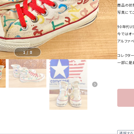
商品の状
写真にて
90年代U
今ではオ
アルファ
1
/
8
コレクタ
一部に是
通報する