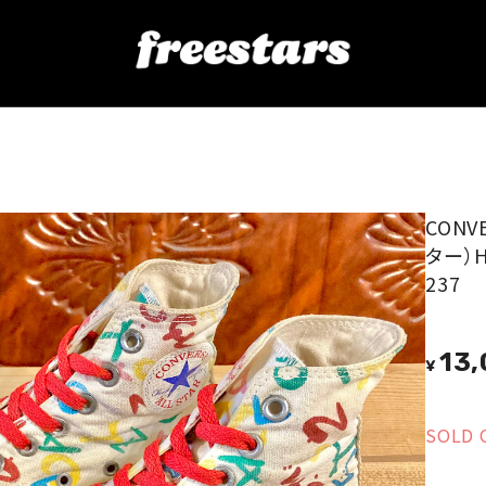
スター）Hi アルファベット 2 21~21.5cm 90s USA 237
CONV
ター）H
237
13
¥
SOLD 