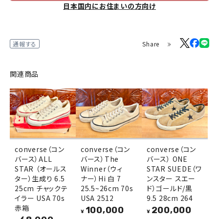
日本国内にお住まいの方向け
Share
通報する
関連商品
converse（コン
converse（コン
converse（コン
バース）ALL
バース）The
バース） ONE
STAR （オールス
Winner（ウィ
STAR SUEDE（ワ
ター）生成り 6.5
ナー）Hi 白 7
ンスター スエー
25cm チャックテ
25.5~26cm 70s
ド）ゴールド/黒
イラー USA 70s
USA 2512
9.5 28cm 264
赤箱
100,000
200,000
¥
¥