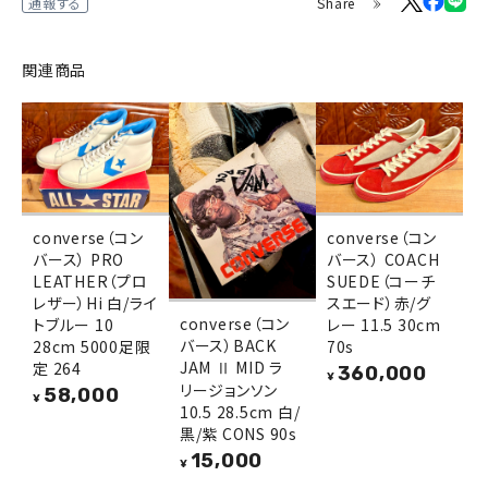
Share
通報する
関連商品
converse（コン
converse（コン
バース） PRO
バース） COACH
LEATHER（プロ
SUEDE（コーチ
レザー）Hi 白/ライ
スエード）赤/グ
converse（コン
トブルー 10
レー 11.5 30cm
バース）BACK
28cm 5000足限
70s
JAM Ⅱ MID ラ
定 264
360,000
¥
リージョンソン
58,000
¥
10.5 28.5cm 白/
黒/紫 CONS 90s
15,000
¥