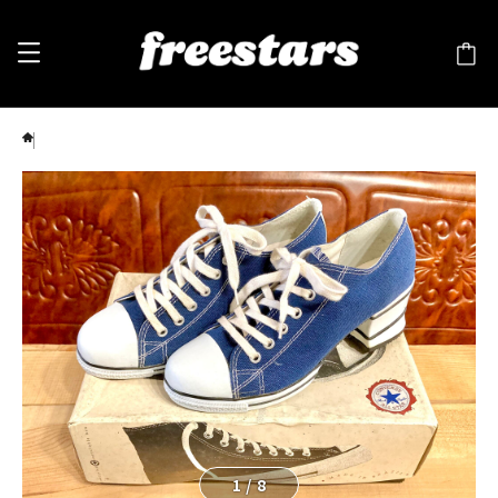
converse（コンバース）HI HEELED（ハイヒールド） 6 23cm ネイビー 厚底 90s 241
1
/
8