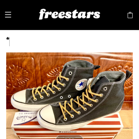
converse（コンバース） ALL STAR CVS-BOOTS（オールスター ブーツ） Hi 黒 7.5
26cm ハイカット U.S.ORIGINATOR 241