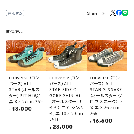
Share
通報する
関連商品
converse（コン
converse（コン
converse（コン
バース）ALL
バース）ALL
バース） ALL
STAR（オールス
STAR SIDE C
STAR G-SNAKE
ター）PIT HI 緑/
GORE SHIN-Hi
（オールスター グ
黒 8.5 27cm 259
（オールスター サ
ロウ スネーク）ラ
イド C ゴア シンハ
メ 黒 8 26.5cm
13,000
¥
イ）黒 10.5 29cm
266
2510
16,500
¥
23,000
¥