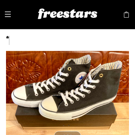
converse（コンバース） ALL STAR IN-RIPE（オールスター イン-ライプ）Hi 黒/ストライ
プ 8.5 27cm 244