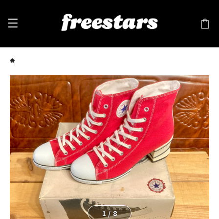
converse（コンバース）HI HEELED（ハイヒールド） Hi 8 25cm 赤 厚底 90s 244
1
/
8