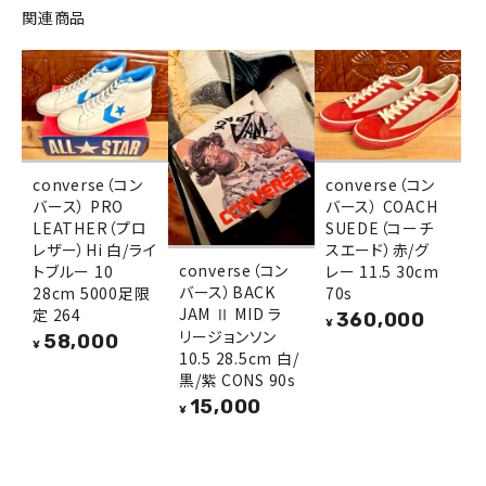
関連商品
converse（コン
converse（コン
バース） PRO
バース） COACH
LEATHER（プロ
SUEDE（コーチ
レザー）Hi 白/ライ
スエード）赤/グ
converse（コン
トブルー 10
レー 11.5 30cm
バース）BACK
28cm 5000足限
70s
JAM Ⅱ MID ラ
定 264
360,000
¥
リージョンソン
58,000
¥
10.5 28.5cm 白/
黒/紫 CONS 90s
15,000
¥