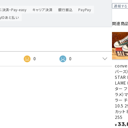
通報する
決済・Pay-easy
キャリア決済
銀行振込
PayPay
ayIDあと払い
関連商
2
0
0
conv
バース）
STAR 
LAM
ター 
ラメ）
ラー 
10.5 
カット 
255
33,
¥