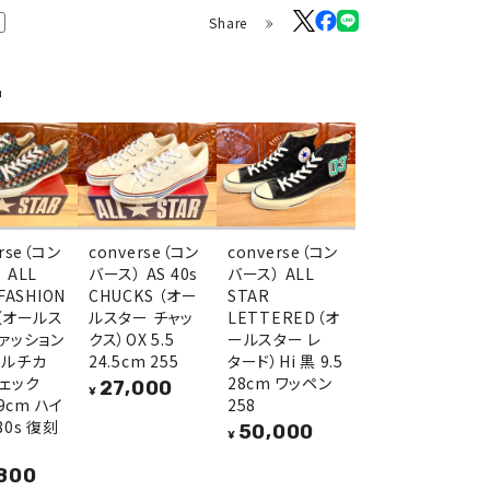
Share
品
erse（コン
converse（コン
converse（コン
 ALL
バース） AS 40s
バース） ALL
FASHION
CHUCKS （オー
STAR
E（オールス
ルスター チャッ
LETTERED（オ
ファッション
クス）OX 5.5
ールスター レ
マルチカ
24.5cm 255
タード）Hi 黒 9.5
チェック
28cm ワッペン
27,000
¥
29cm ハイ
258
80s 復刻
50,000
¥
800