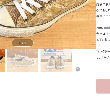
商品の状
るかもし
写真にて
2002年
今ではオ
とてもお
1
/
5
コレクタ
しょうか♪