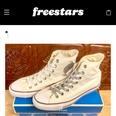
CONVERSE（コンバース） ALL STAR G&S（オールスター）8 26.5cm ハイカット 白 銀
メダル コンバース100周年記念モデル 247