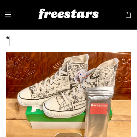
converse（コンバース） ALL STAR DORAEMON（オールスター ドラえもん）モノクロ
ハイカット 5.5 24.5cm 500足限定 248