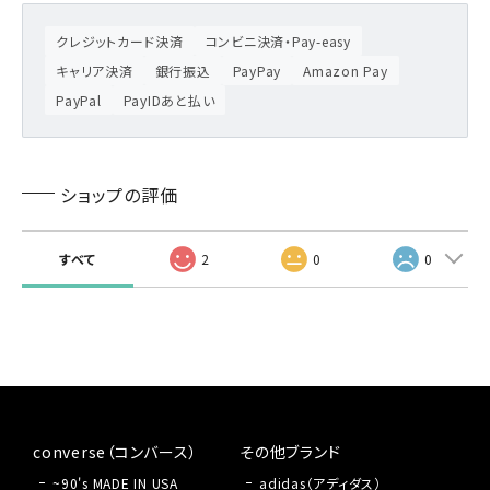
クレジットカード決済
コンビニ決済・Pay-easy
キャリア決済
銀行振込
PayPay
Amazon Pay
PayPal
PayIDあと払い
ショップの評価
すべて
2
0
0
converse（コンバース）
その他ブランド
~90's MADE IN USA
adidas（アディダス）