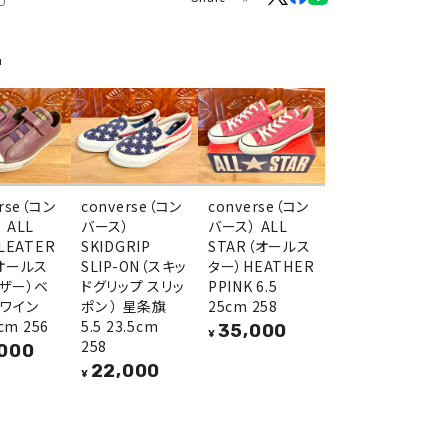
品
erse（コン
converse（コン
converse（コン
 ALL
バース）
バース） ALL
 LEATER
SKIDGRIP
STAR（オールス
（オールス
SLIP-ON（スキッ
ター）HEATHER
レザー）ベ
ドグリップ スリッ
PPINK 6.5
 ワイン
ポン ） 星条旗
25cm 258
6cm 256
5.5 23.5cm
35,000
¥
258
000
22,000
¥