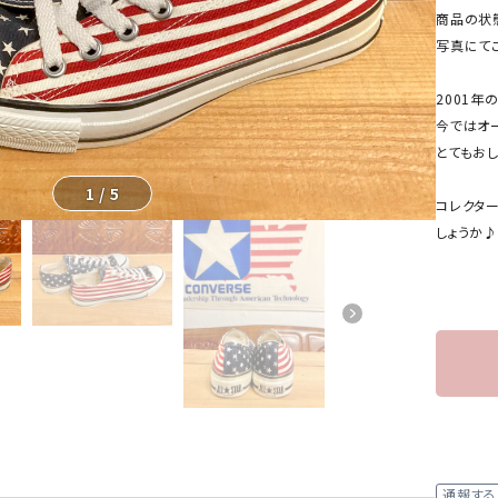
商品の状
写真にて
2001年
今ではオ
とてもお
1
/
5
コレクタ
しょうか♪
通報する