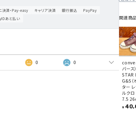
決済・Pay-easy
キャリア決済
銀行振込
PayPay
関連商
ayIDあと払い
2
0
0
conv
バース）
STAR
G&S
ター 
ルクロ
7.5 2
40,
¥