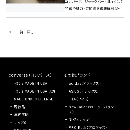
コンバース「ジャックパーセル」とは？
特徴や魅力・豆知識を徹底解説淡路
島の洲本レトロこみちにあるコン
バースコレクターのお店「freestars」
です。今回はコンバースの中でも根強
一覧に戻る
い人気を誇る**JACK...
converse（コンバース）
その他ブランド
~90's MADE IN USA
adidas（アディダス）
~90's MADE IN USA 以外
ASICS（アシックス）
MADE UNDER LICENSE
FILA（フィラ）
現行品
New Balance（ニューバラン
ス）
年代不明
NIKE（ナイキ）
サイズ別
PRO-Keds（プロケッズ）