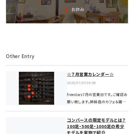
Other Entry
☆７月営業カレンダー☆
2026/07/05 04:08
freestars7月の営業日です。ご確認お
願い致します。姉妹店のカフェ＆雑貨
【starbase】も徒歩５分のところにあ
りますので、合わせてご来店お待ちし
コンバースの限定モデルとは？
ております♪starbaseの営業カレン
100足・500足・1000足の希少
ダーも...
モデルを実物で紹介