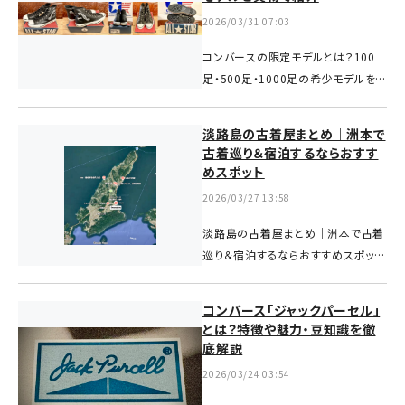
2026/03/31 07:03
コンバースの限定モデルとは？100
足・500足・1000足の希少モデルを実
物で紹介淡路島の洲本レトロこみち
にあるコンバースコレクターのお店
淡路島の古着屋まとめ｜洲本で
「freestars」です。今回は、コンバース
古着巡り＆宿泊するならおすす
の中でも特に希少...
めスポット
2026/03/27 13:58
淡路島の古着屋まとめ｜洲本で古着
巡り＆宿泊するならおすすめスポット
淡路島の洲本レトロこみちにあるコ
ンバースコレクターのお店
コンバース「ジャックパーセル」
「freestars」です。今回は、freestarsに
とは？特徴や魅力・豆知識を徹
ご来店いただくお客様に...
底解説
2026/03/24 03:54