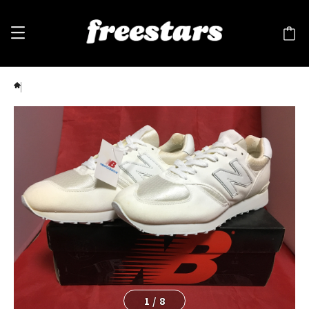
New Balance（ニューバランス） M380 WT EE 8.5 26.5cm 白 ⑥
1
/
8