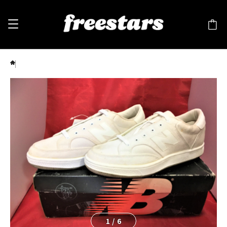
New Balance（ニューバランス） TIEBREAKER CV 9 27cm D 白 ⑥
1
/
6