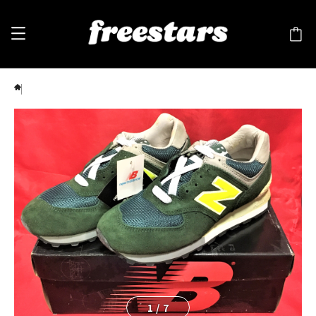
New Balance（ニューバランス）W576J DG D 緑 ❸
1
/
7